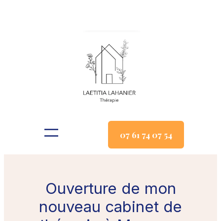
Aller
au
contenu
07 61 74 07 54
Ouverture de mon
nouveau cabinet de