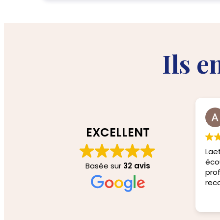
Ils e
EXCELLENT
Laet
éco
Basée sur
32 avis
prof
re