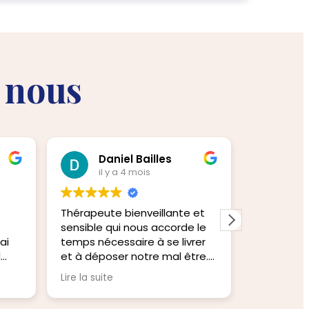
e nous
Daniel Bailles
Pi
il y a 4 mois
il 
Thérapeute bienveillante et
Personne 
sensible qui nous accorde le
l’écoute 
ai
temps nécessaire à se livrer
Je recom
d
et à déposer notre mal être.
Elle nous accompagne avec
Lire la suite
douceur et humanité vers une
rencontre et une