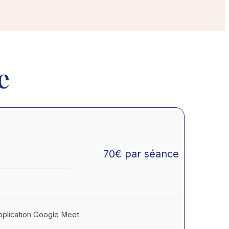
réconciliation avec soi.
e
70
€
par séance
pplication Google Meet