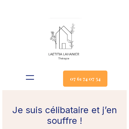
Aller
au
contenu
07 61 74 07 54
Je suis célibataire et j’en
souffre !