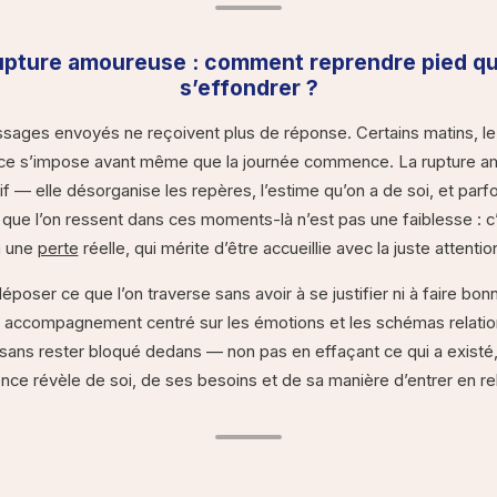
upture amoureuse : comment reprendre pied q
s’effondrer ?
ssages envoyés ne reçoivent plus de réponse. Certains matins, le ré
sence s’impose avant même que la journée commence. La rupture a
f — elle désorganise les repères, l’estime qu’on a de soi, et par
e que l’on ressent dans ces moments-là n’est pas une faiblesse : 
à une
perte
réelle, qui mérite d’être accueillie avec la juste attentio
oser ce que l’on traverse sans avoir à se justifier ni à faire bonn
n accompagnement centré sur les émotions et les schémas relatio
 sans rester bloqué dedans — non pas en effaçant ce qui a exist
nce révèle de soi, de ses besoins et de sa manière d’entrer en rela