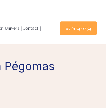
n Univers |
Contact |
07 61 74 07 54
 à Pégomas