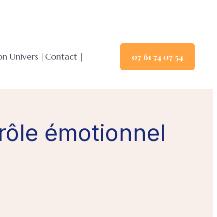
n Univers |
Contact |
07 61 74 07 54
trôle émotionnel